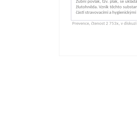
Zubní povlak, tzv. plak, se uklá
žlutohněda. Vznik těchto substanc
částí stravovacími a hygienickými
Prevence
, čtenost 2 753x, v diskuz