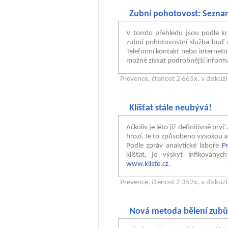
Zubní pohotovost: Sezna
V tomto přehledu jsou podle kra
zubní pohotovostní služba buď c
Telefonní kontakt nebo internet
možné získat podrobnější informa
Prevence
, čtenost 2 665x, v diskuz
Klíšťat stále neubývá!
Ačkoliv je léto již definitivně pry
hrozí. Je to způsobeno vysokou ak
Podle zpráv analytické laboře
Pr
klíšťat, je výskyt infikovanýc
www.kliste.cz
.
Prevence
, čtenost 2 352x, v diskuz
Nová metoda bělení zub