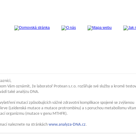
azníci,
hom Vám oznámit, že laboratoř Protean s.r.o. rozšiřuje své služby a kromě testo
ovádí také analýzu DNA.
vyšetření mutací způsobujících vážné zdravotní komplikace spojené se zvýšenou
tí krve (Leidenská mutace a mutace protrombinu) a s poruchou metabolismu vita
ikací organizmu (mutace v genu MTHFR).
rmací naleznete na stránkách
www.analyza-DNA.cz
.