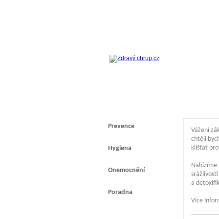
Prevence
Vážení zák
chtěli byc
klíšťat pr
Hygiena
Nabízíme 
Onemocnění
srážlivos
a detoxif
Poradna
Více info