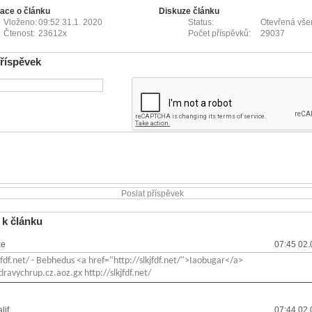
ace o článku
Diskuze článku
Vloženo:
09:52 31.1. 2020
Status:
Otevřená vš
Čtenost:
23612x
Počet příspěvků:
29037
příspěvek
 k článku
ke
07:45 02.
kjfdf.net/ - Bebhedus <a href="http://slkjfdf.net/">Iaobugar</a>
zdravychrup.cz.aoz.gx http://slkjfdf.net/
lif
07:44 02.