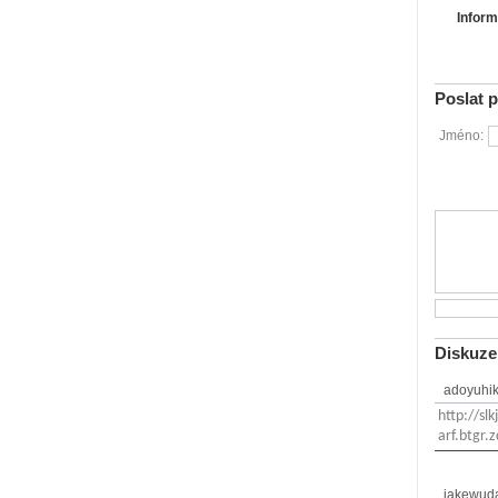
Inform
Poslat 
Jméno:
Diskuze
adoyuhi
http://sl
arf.btgr.
iakewuda