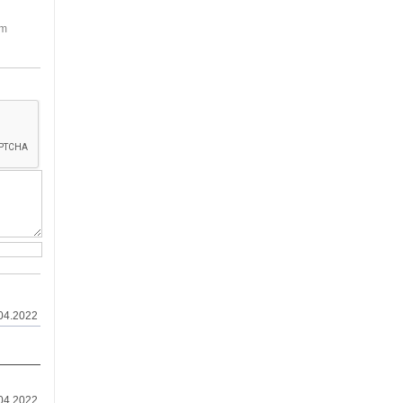
em
04.2022
04.2022