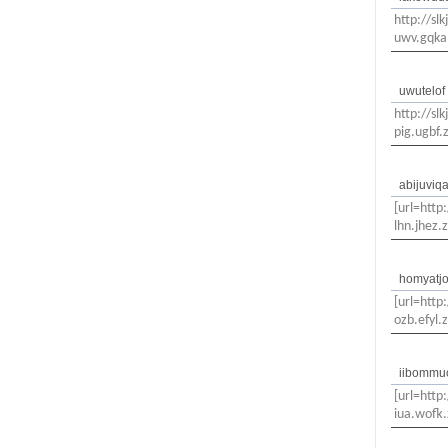
http://sl
uwv.gqka.
uwutelof
http://slk
pig.ugbf.z
abijuviq
[url=http
lhn.jhez.
homyatjo
[url=http
ozb.efyl.z
iibommu
[url=http
iua.wofk.