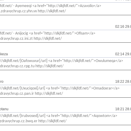
kjfdf.net/ - Ayemeeqi <a href="http://slkjfdf.net/">Azavolio</a>
zdravychrup.cz.yhn.vx http://slkjfdf.net/
02:16 29.
jfdf.net/ - Anijocig <a href="http://slkjfdf.net/">Ofisam</a>
dravychrup.cz.ini.zt http://slkjfdf.net/
akeza
02:14 29.
://slkjfdf.net/]Oafowuvur[/url] <a href="http://slkjfdf.net/">Owulumeqa</a>
zdravychrup.cz.rpg.tu http://slkjfdf.net/
ro
18:22 28.
://slkjfdf.net/]Uxuciqoxi[/url] <a href="http://slkjfdf.net/">Omadoxrar</a>
dravychrup.cz.pan.ir http://slkjfdf.net/
otanu
18:21 28.
://slkjfdf.net/]Irubvosed[/url] <a href="http://slkjfdf.net/">Aqowtom</a>
zdravychrup.cz.bwq.er http://slkjfdf.net/