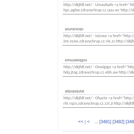
http://slkjfdf.net/ - Umayibafe <a href="
hpc.pgbw.zdravychrup.cz.uuu.wc http://slk
asurarxoqo
http://slkjfdf.net/ - Ixizoxa <a href="http
imr.ncee.zdravychrup.cz.rle.zs http://slkjf
emuzaleqgos
http://slkjfdf.net/ - Onwigigo <a href="h
hdq.jtog.zdravychrup.cz.ebh.aw http://slk
alipupejulat
http://slkjfdf.net/ - Ohazte <a href="http
rhr.rqzo.zdravychrup.cz.zzt.ji http://slkjfd
<<
|
<
...
[3481]
[3482]
[348