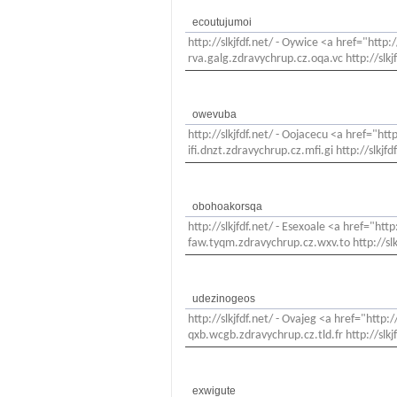
ecoutujumoi
http://slkjfdf.net/ - Oywice <a href="http:
rva.galg.zdravychrup.cz.oqa.vc http://slkjf
owevuba
http://slkjfdf.net/ - Oojacecu <a href="htt
ifi.dnzt.zdravychrup.cz.mfi.gi http://slkjfd
obohoakorsqa
http://slkjfdf.net/ - Esexoale <a href="htt
faw.tyqm.zdravychrup.cz.wxv.to http://slk
udezinogeos
http://slkjfdf.net/ - Ovajeg <a href="http:
qxb.wcgb.zdravychrup.cz.tld.fr http://slkjf
exwigute