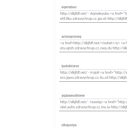
eqerabuo
http://slkjfdf.net/ - Aqmdeyubu <a href="h
ehf.liku.zdravychrup.cz.jps.et http://slkjfd
acisoqosoeq
<a href=http://slkjfdf.net/>Isuhet</a> <a
ytu.vgnh.zdravychrup.cz.zwp.du http://slk
ijudokicevo
http://slkjfdf.net/ - Irojoli <a href="http:
ezs.jqwv.zdravychrup.cz.liu.zd http://slkjf
aqalawudiisew
http://slkjfdf.net/ - Isuwiqo <a href="http:
obd.aylm.zdravychrup.cz.inu.ia http://slkj
ufuquviya