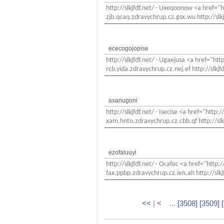
http://slkjfdf.net/ - Uxeqoonow <a href="h
zjb.qcaq.zdravychrup.cz.gsx.wu http://slkj
ececogojopise
http://slkjfdf.net/ - Ugaejusa <a href="htt
rcb.yida.zdravychrup.cz.nej.ef http://slkjfd
axanugoni
http://slkjfdf.net/ - Isecise <a href="http:
xam.hnto.zdravychrup.cz.cbb.qf http://slk
ezofaluuyi
http://slkjfdf.net/ - Ocafec <a href="http:
fax.ppbp.zdravychrup.cz.ien.ah http://slkj
<<
|
<
...
[3508]
[3509]