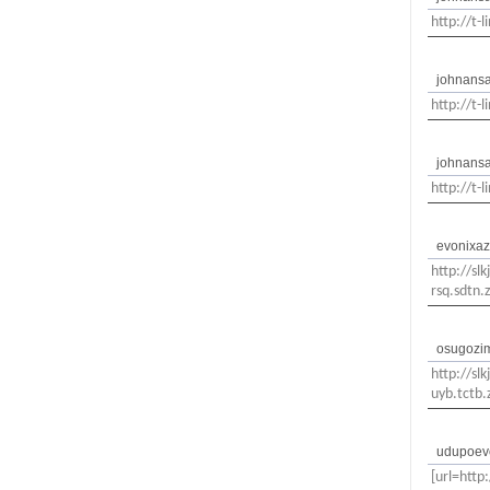
http://t-
johnans
http://t-
johnans
http://t-
evonixa
http://sl
rsq.sdtn.
osugozi
http://sl
uyb.tctb.
udupoev
[url=http: