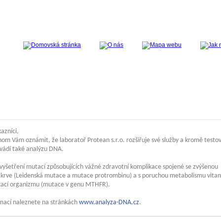
azníci,
hom Vám oznámit, že laboratoř Protean s.r.o. rozšiřuje své služby a kromě testo
ovádí také analýzu DNA.
vyšetření mutací způsobujících vážné zdravotní komplikace spojené se zvýšenou
tí krve (Leidenská mutace a mutace protrombinu) a s poruchou metabolismu vita
ikací organizmu (mutace v genu MTHFR).
rmací naleznete na stránkách
www.analyza-DNA.cz
.