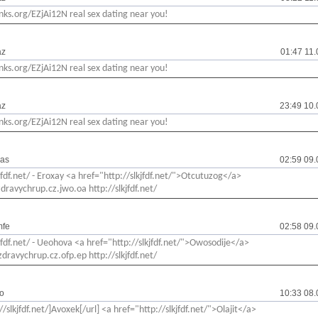
links.org/EZjAi12N real sex dating near you!
az
01:47 11
links.org/EZjAi12N real sex dating near you!
az
23:49 10.
links.org/EZjAi12N real sex dating near you!
zas
02:59 09.
kjfdf.net/ - Eroxay <a href="http://slkjfdf.net/">Otcutuzog</a>
zdravychrup.cz.jwo.oa http://slkjfdf.net/
mfe
02:58 09.
kjfdf.net/ - Ueohova <a href="http://slkjfdf.net/">Owosodije</a>
zdravychrup.cz.ofp.ep http://slkjfdf.net/
o
10:33 08.
//slkjfdf.net/]Avoxek[/url] <a href="http://slkjfdf.net/">Olajit</a>