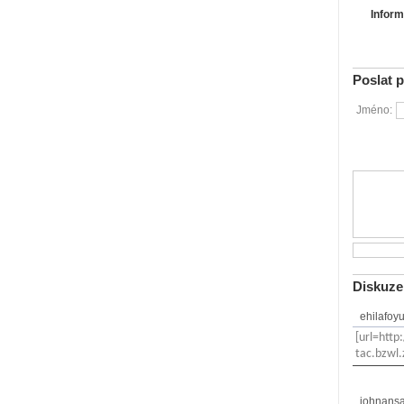
Inform
Poslat 
Jméno:
Diskuze
ehilafoy
[url=http
tac.bzwl.
johnans