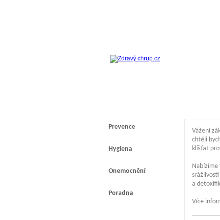
Prevence
Vážení zák
chtěli byc
klíšťat pr
Hygiena
Nabízíme 
Onemocnění
srážlivos
a detoxif
Poradna
Více info