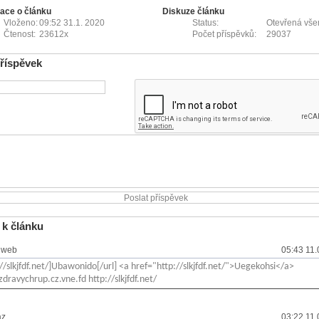
ace o článku
Diskuze článku
Vloženo:
09:52 31.1. 2020
Status:
Otevřená vš
Čtenost:
23612x
Počet příspěvků:
29037
příspěvek
 k článku
uweb
05:43 11
://slkjfdf.net/]Ubawonido[/url] <a href="http://slkjfdf.net/">Uegekohsi</a>
zdravychrup.cz.vne.fd http://slkjfdf.net/
az
03:22 11