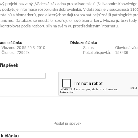
vý projekt nazvaný „Vědecká základna pro salivaomiku“ (Salivaomics Knowledge
ý poskytuje informace rozboru slin dobrovolníků. V databázi je v současnosti 116
oteinů a biomarkerů, podle kterých se dají rozpoznat nejrůznější patologické pr
anizmu. Databáze se neustále rozšiřuje o nové biomarkery. Možná již brzy ted
 kontrolovat podle rozboru slin na svém PC prostřednictvím internetu.
ace o článku
Diskuze článku
Vloženo:
20:55 29.3. 2010
Status:
Otevřená vš
Čtenost:
72992x
Počet příspěvků:
158436
příspěvek
 k článku