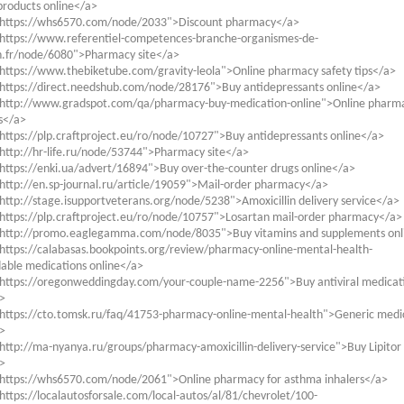
products online</a>
"https://whs6570.com/node/2033">Discount pharmacy</a>
"https://www.referentiel-competences-branche-organismes-de-
n.fr/node/6080">Pharmacy site</a>
https://www.thebiketube.com/gravity-leola">Online pharmacy safety tips</a>
"https://direct.needshub.com/node/28176">Buy antidepressants online</a>
"http://www.gradspot.com/qa/pharmacy-buy-medication-online">Online pharm
ps</a>
https://plp.craftproject.eu/ro/node/10727">Buy antidepressants online</a>
http://hr-life.ru/node/53744">Pharmacy site</a>
https://enki.ua/advert/16894">Buy over-the-counter drugs online</a>
http://en.sp-journal.ru/article/19059">Mail-order pharmacy</a>
http://stage.isupportveterans.org/node/5238">Amoxicillin delivery service</a>
https://plp.craftproject.eu/ro/node/10757">Losartan mail-order pharmacy</a>
"http://promo.eaglegamma.com/node/8035">Buy vitamins and supplements onl
https://calabasas.bookpoints.org/review/pharmacy-online-mental-health-
able medications online</a>
"https://oregonweddingday.com/your-couple-name-2256">Buy antiviral medicat
>
https://cto.tomsk.ru/faq/41753-pharmacy-online-mental-health">Generic medi
>
http://ma-nyanya.ru/groups/pharmacy-amoxicillin-delivery-service">Buy Lipitor
>
"https://whs6570.com/node/2061">Online pharmacy for asthma inhalers</a>
https://localautosforsale.com/local-autos/al/81/chevrolet/100-