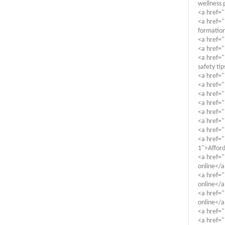
wellness 
<a href=
<a href=
formatio
<a href="
<a href=
<a href=
safety ti
<a href="
<a href="
<a href="
<a href="
<a href="
<a href="
<a href=
<a href="
1">Afford
<a href=
online</a
<a href="
online</a
<a href="
online</a
<a href=
<a href="