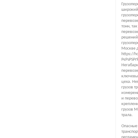
Грузопер
широкий 
грузопер
перевозк
тонн, та
перевоз
решений 
грузопер
Москве 
https://h
РєРѕРЅРґ
Негабари
перевозк
ключевые
цеха. Не
грузов т
измерени
и перево
креплени
грузов М
трала.
Опасные 
транспор
регламен