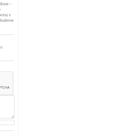
 Base –
6
ocesy v
y budeme
em