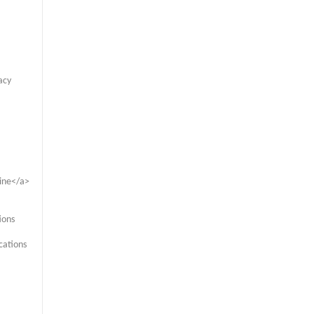
acy
ine</a>
ions
cations