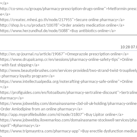
y</a>
http://co-smo.ru/groups/pharmacy-prescription-drugs-online">Metformin presc
ine</a>
"https://createc.mhesi.go.th/node/217955">Secure online pharmacy</a>
http://shop.ls-s.ru/product/10078">Order anxiety medication online</a>
"https://www.herzundhuf.de/node/5088">Buy antibiotics online</a>
10:28 07.
http://en.sp-journal.ru/article/19067">Omeprazole prescription online</a>
https://www.drupalcamp.cr/en/sessions/pharmacy-online-safety-tips">Online
with fast shipping</a>
http://www.beautynbrushes.com/services-provided/two-strand-twist-trouplivel
e pharmacy loyalty program</a>
https://www.intellectualpedia.org/noterafting-pharmacy-safe-online">Online
y</a>
https://profiguides.com/en/fotoalbum/pharmacy-sertraline-discount">Sertralin
 pharmacy</a>
"https://www.jobwebby.com/domainasname-cbd-oil-uk-holding/pharmacy-online
>Order Amlodipine from an online pharmacy</a>
http://app.myprofilebuilder.com/nl/node/31807">Buy Lipitor online</a>
"https://www.jobwebby.ilovemarkso.com/domainasname-stockwell-services/ph
sinopril">#pharmacy</a>
"https://www.tripmayntra.com/pharmacy-app">Buy erectile dysfunction medica
>