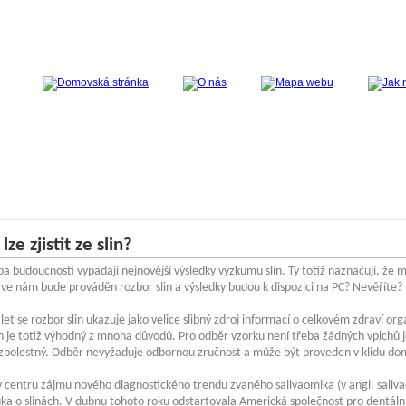
lze zjistit ze slin?
a budoucnosti vypadají nejnovější výsledky výzkumu slin. Ty totiž naznačují, že m
ve nám bude prováděn rozbor slin a výsledky budou k dispozici na PC? Nevěříte?
k let se rozbor slin ukazuje jako velice slibný zdroj informací o celkovém zdraví or
n je totiž výhodný z mnoha důvodů. Pro odběr vzorku není třeba žádných vpichů j
ezbolestný. Odběr nevyžaduje odbornou zručnost a může být proveden v klidu do
 v centru zájmu nového diagnostického trendu zvaného salivaomika (v angl. saliva
ka o slinách. V dubnu tohoto roku odstartovala Americká společnost pro dentáln