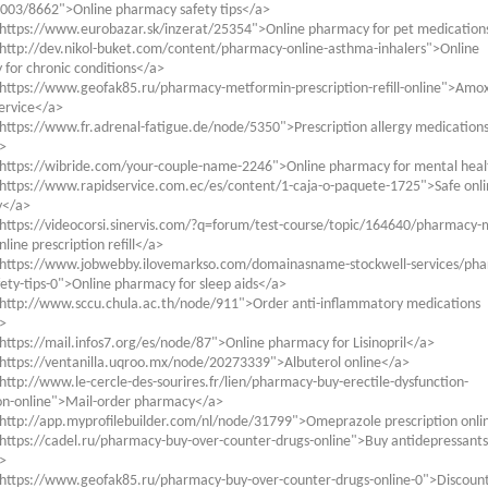
2003/8662">Online pharmacy safety tips</a>
"https://www.eurobazar.sk/inzerat/25354">Online pharmacy for pet medication
http://dev.nikol-buket.com/content/pharmacy-online-asthma-inhalers">Online
for chronic conditions</a>
https://www.geofak85.ru/pharmacy-metformin-prescription-refill-online">Amoxi
service</a>
https://www.fr.adrenal-fatigue.de/node/5350">Prescription allergy medication
>
"https://wibride.com/your-couple-name-2246">Online pharmacy for mental hea
https://www.rapidservice.com.ec/es/content/1-caja-o-paquete-1725">Safe onl
y</a>
https://videocorsi.sinervis.com/?q=forum/test-course/topic/164640/pharmacy-m
line prescription refill</a>
"https://www.jobwebby.ilovemarkso.com/domainasname-stockwell-services/ph
fety-tips-0">Online pharmacy for sleep aids</a>
"http://www.sccu.chula.ac.th/node/911">Order anti-inflammatory medications
>
https://mail.infos7.org/es/node/87">Online pharmacy for Lisinopril</a>
https://ventanilla.uqroo.mx/node/20273339">Albuterol online</a>
http://www.le-cercle-des-sourires.fr/lien/pharmacy-buy-erectile-dysfunction-
on-online">Mail-order pharmacy</a>
http://app.myprofilebuilder.com/nl/node/31799">Omeprazole prescription onli
https://cadel.ru/pharmacy-buy-over-counter-drugs-online">Buy antidepressants
>
"https://www.geofak85.ru/pharmacy-buy-over-counter-drugs-online-0">Discoun