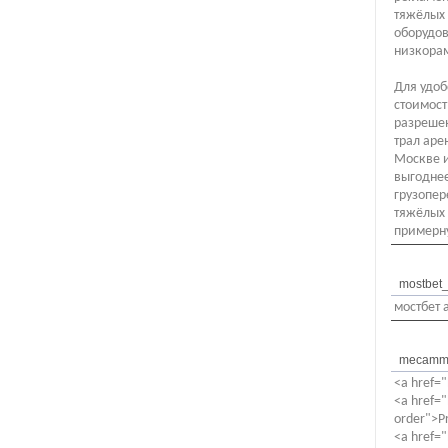
тяжёлых 
оборудов
низкора
Для удоб
стоимост
разрешен
трал аре
Москве и
выгоднее
грузопер
тяжёлых 
примерну
mostbet_
мостбет 
mecamm
<a href="
<a href="
order">Pr
<a href=