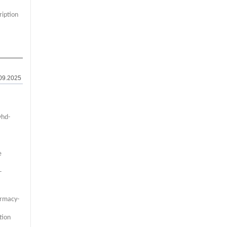
ription
09.2025
yhd-
e
-
armacy-
tion