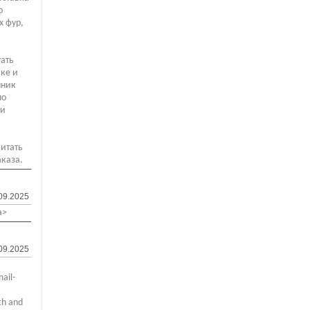
о
х фур,
тать
ике и
мник
по
ии
читать
аказа.
09.2025
a>
09.2025
ail-
th and