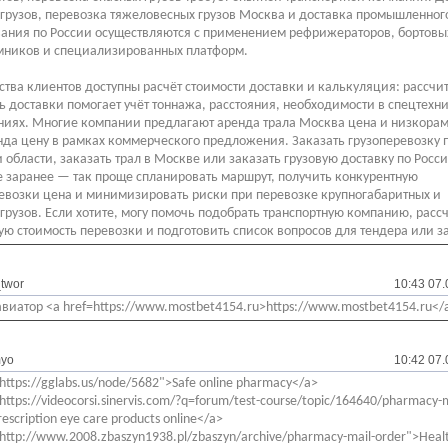
грузов, перевозка тяжеловесных грузов Москва и доставка промышленног
ания по России осуществляются с применением рефрижераторов, бортовы
мников и специализированных платформ.
ства клиентов доступны расчёт стоимости доставки и калькуляция: рассчи
ь доставки помогает учёт тоннажа, расстояния, необходимости в спецтехн
иях. Многие компании предлагают аренда трала Москва цена и низкора
нда цену в рамках коммерческого предложения. Заказать грузоперевозку 
 области, заказать трал в Москве или заказать грузовую доставку по Росс
 заранее — так проще спланировать маршрут, получить конкурентную
евозки цена и минимизировать риски при перевозке крупногабаритных и
грузов. Если хотите, могу помочь подобрать транспортную компанию, расс
ю стоимость перевозки и подготовить список вопросов для тендера или з
twor
10:43 07.
авиатор <a href=https://www.mostbet4154.ru>https://www.mostbet4154.ru</
yo
10:42 07.
https://gglabs.us/node/5682">Safe online pharmacy</a>
https://videocorsi.sinervis.com/?q=forum/test-course/topic/164640/pharmacy-m
escription eye care products online</a>
"http://www.2008.zbaszyn1938.pl/zbaszyn/archive/pharmacy-mail-order">Heal