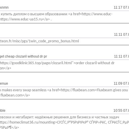
_xnmn
11:17 07
 купить диплом о высшем образовании <a href=https://www.educ-
https://www.educ-ua15.ru</a> .
11:11 07
akteon.fr/misc/pgs/1win_code_promo_bonus.html
et cheap clozaril without dr pr
11:11 07
https://goodklinic365.top/page/clozaril.html">order clozaril without dr
ion</a>
enue
11:09 07
 makes every swap seamless <a href=https://fluxbean.com>Fluxbeam gives you 
n fluxbean.com</a>
ible
10:55 07.
евозки и негабарит: надёжные решения для бизнеса и частных задач
https://homeclimat36.ru/mounting>СѓСЃС‚Р°РЅРѕРІРєР° СЃРїР»РёС‚ СЃРёСЃС‚РµР
РЅРµР¶</a>