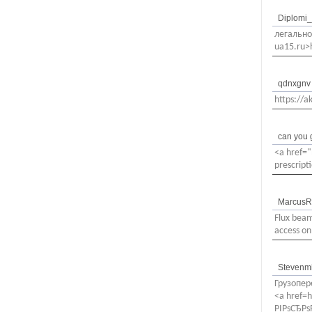
Diplomi
легально
ua15.ru>
qdnxgnv
https://
can you g
<a href="
prescript
MarcusR
Flux beam
access o
Stevenm
Грузопер
<a href=
РІРѕСЂРѕ