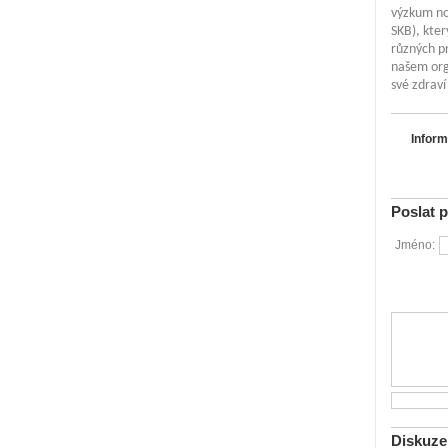
výzkum no
SKB), kter
různých pr
našem org
své zdraví
Inform
Poslat 
Jméno:
Diskuze