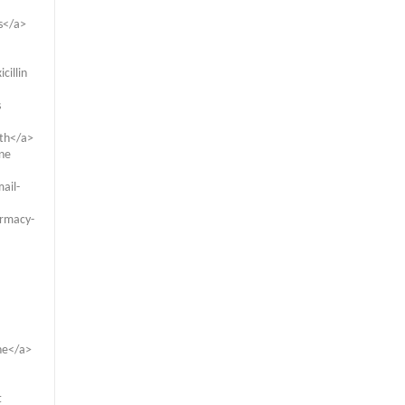
s</a>
cillin
s
lth</a>
ine
ail-
armacy-
ne</a>
t