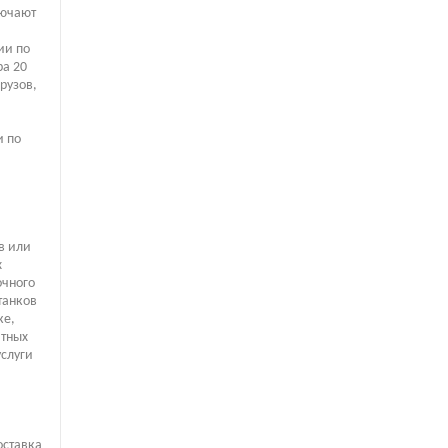
лючают
ии по
ра 20
рузов,
и по
в или
х
очного
танков
ке,
итных
слуги
оставка