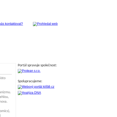
Portál spravuje společnost:
ísto
Spolupracujeme:
ganizmu.
ehlou,
mova.
omics),
í