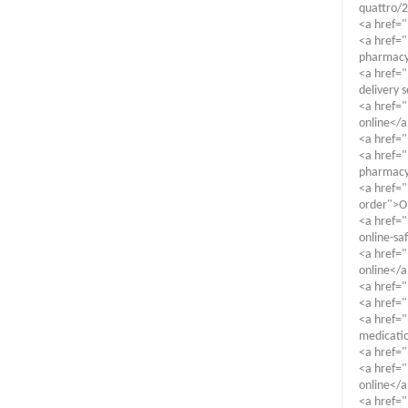
quattro/
<a href=
<a href="
pharmacy 
<a href="
delivery 
<a href="
online</a
<a href=
<a href="
pharmac
<a href="
order">On
<a href=
online-sa
<a href=
online</a
<a href="
<a href="
<a href="
medicati
<a href="
<a href="
online</a
<a href=