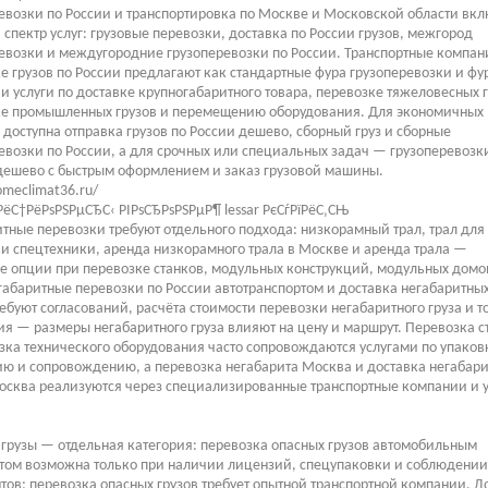
евозки по России и транспортировка по Москве и Московской области вк
спектр услуг: грузовые перевозки, доставка по России грузов, межгород
евозки и междугородние грузоперевозки по России. Транспортные компан
е грузов по России предлагают как стандартные фура грузоперевозки и фу
к и услуги по доставке крупногабаритного товара, перевозке тяжеловесных г
ке промышленных грузов и перемещению оборудования. Для экономичных
доступна отправка грузов по России дешево, сборный груз и сборные
евозки по России, а для срочных или специальных задач — грузоперевозк
дешево с быстрым оформлением и заказ грузовой машины.
omeclimat36.ru/
РёС†РёРѕРЅРµСЂС‹ РІРѕСЂРѕРЅРµР¶ lessar РєСѓРїРёС‚СЊ
тные перевозки требуют отдельного подхода: низкорамный трал, трал для
и спецтехники, аренда низкорамного трала в Москве и аренда трала —
 опции при перевозке станков, модульных конструкций, модульных домо
габаритные перевозки по России автотранспортом и доставка негабаритны
ребуют согласований, расчёта стоимости перевозки негабаритного груза и т
я — размеры негабаритного груза влияют на цену и маршрут. Перевозка с
зка технического оборудования часто сопровождаются услугами по упаков
ю и сопровождению, а перевозка негабарита Москва и доставка негабар
осква реализуются через специализированные транспортные компании и у
грузы — отдельная категория: перевозка опасных грузов автомобильным
том возможна только при наличии лицензий, спецупаковки и соблюдении
тов; перевозка опасных грузов требует опытной транспортной компании. Д