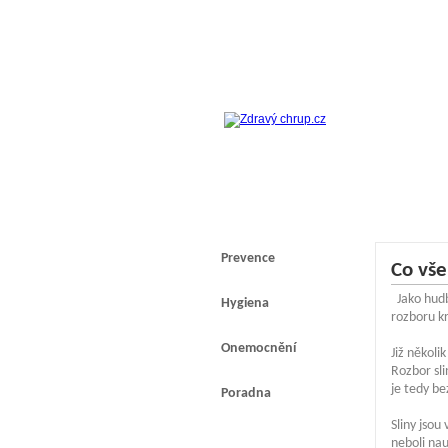
Prevence
Co vše 
Jako hudb
Hygiena
rozboru kr
Onemocnění
Již několi
Rozbor sli
je tedy b
Poradna
Sliny jsou
neboli nau