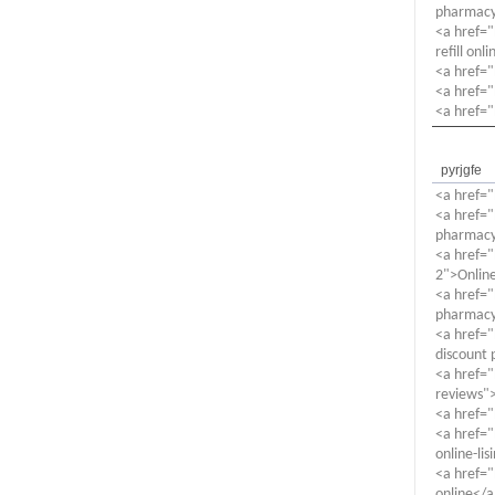
pharmac
<a href="
refill onl
<a href=
<a href="
<a href=
pyrjgfe
<a href="
<a href="
pharmacy 
<a href="
2">Onlin
<a href="
pharmac
<a href="
discount
<a href=
reviews"
<a href="
<a href=
online-li
<a href=
online</a