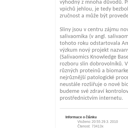
výhodný z mnoha důvodů. Pr
vpichů jehlou, je tedy bezb
zručnost a může být proved
Sliny jsou v centru zájmu n
salivaomika (v angl. salivao
tohoto roku odstartovala Am
výzkum nový projekt nazvan
(Salivaomics Knowledge Base
rozboru slin dobrovolníků. V
různých proteinů a biomarke
nejrůznější patologické pro
neustále rozšiřuje o nové bi
budeme své zdraví kontrolov
prostřednictvím internetu.
Informace o článku
Vloženo:
20:55 29.3. 2010
Čtenost:
73413x