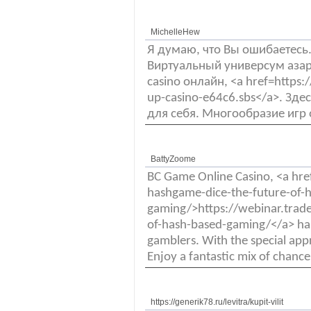
MichelleHew
Я думаю, что Вы ошибаетесь.
Виртуальный универсум азар
casino онлайн, <a href=https:/
up-casino-e64c6.sbs</a>. Зде
для себя. Многообразие игр 
BattyZoome
BC Game Online Casino, <a hre
hashgame-dice-the-future-of-
gaming/>https://webinar.trad
of-hash-based-gaming/</a> has 
gamblers. With the special a
Enjoy a fantastic mix of chance
https://generik78.ru/levitra/kupit-vilit