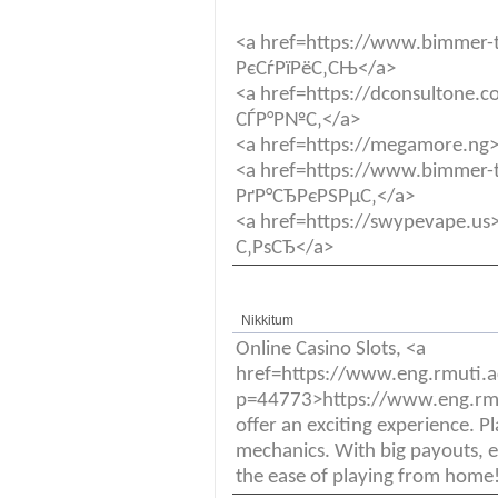
<a href=https://www.bimmer-
РєСѓРїРёС‚СЊ</a>
<a href=https://dconsulton
СЃР°Р№С‚</a>
<a href=https://megamore.ng
<a href=https://www.bimmer
РґР°СЂРєРЅРµС‚</a>
<a href=https://swypevape.u
С‚РѕСЂ</a>
Nikkitum
Online Casino Slots, <a
href=https://www.eng.rmuti.a
p=44773>https://www.eng.rm
offer an exciting experience. P
mechanics. With big payouts, e
the ease of playing from home