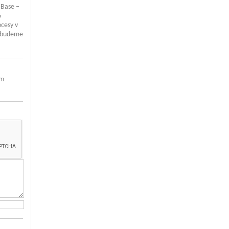
 Base –
6
ocesy v
y budeme
em