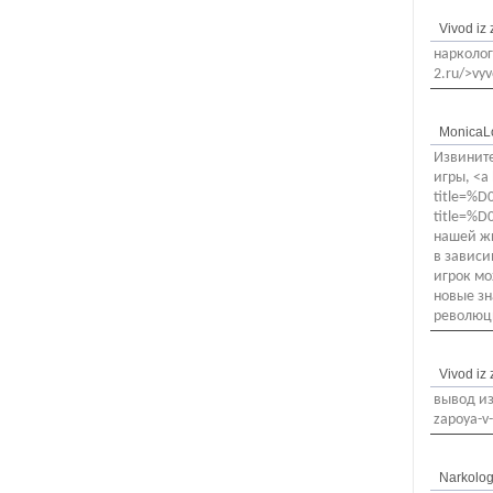
Vivod iz
нарколог 
2.ru/>vyv
MonicaL
Извините
игры, <a 
title=
title=
нашей жи
в зависи
игрок мо
новые зн
революц
Vivod iz
вывод из 
zapoya-v-
Narkolo