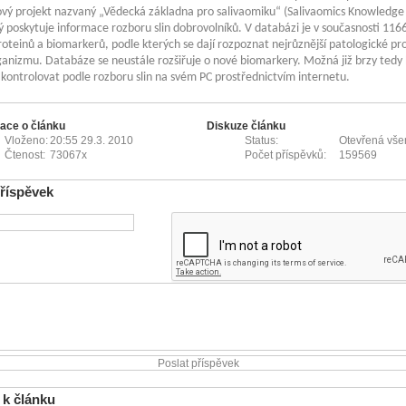
vý projekt nazvaný „Vědecká základna pro salivaomiku“ (Salivaomics Knowledge
ý poskytuje informace rozboru slin dobrovolníků. V databázi je v současnosti 116
oteinů a biomarkerů, podle kterých se dají rozpoznat nejrůznější patologické pr
anizmu. Databáze se neustále rozšiřuje o nové biomarkery. Možná již brzy ted
 kontrolovat podle rozboru slin na svém PC prostřednictvím internetu.
ace o článku
Diskuze článku
Vloženo:
20:55 29.3. 2010
Status:
Otevřená vš
Čtenost:
73067x
Počet příspěvků:
159569
příspěvek
 k článku