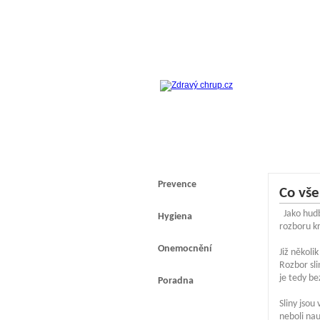
Prevence
Co vše 
Jako hudb
Hygiena
rozboru kr
Onemocnění
Již několi
Rozbor sli
je tedy b
Poradna
Sliny jsou
neboli nau