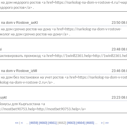
 на дом недорого ростов <a href=https://narkolog-na-dom-v-rostove-4.ru/>на
едорого ростов</a> .
 na dom v Rostove_axKt
23:50 08.
 на дом срочно ростов-на-дону <a href=https://narkolog-na-dom-v-rostove-
рколог на дом срочно ростов-на-дону</a> .
i
23:48 08.
 активировать промокод <a href=http://1win82361.help>http://1win82361.he
 na dom v Rostove_izMl
23:46 08.
на дом без постановки на учет ростов <a href=https://narkolog-na-dom-v-ros
kolog-na-dom-v-rostove-2.ru</a> .
uykt
23:23 08.
бонусы для Кыргызстана <a
p://mostbet90753.help>http://mostbet90753.help</a>
<<
|
<
...
[4659]
[4660]
[4661]
[4662]
[4663]
[4664]
[4665]
...
>
|
>>