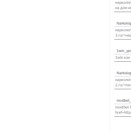
нарколог
на дом н
Narkolog
нарколог
3.ru/>на
1win_yps
1win как
Narkolog
нарколог 
2.ru/>nar
mostbet_
mostbet 
href=htt