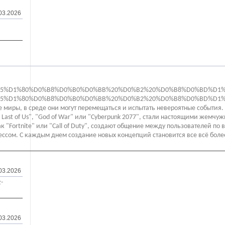
03.2026
D1%80%D0%B8%D0%B0%D0%BB%20%D0%B2%20%D0%B8%D0%BD%D1%82%D0%
5%D1%80%D0%B8%D0%B0%D0%BB%20%D0%B2%20%D0%B8%D0%BD%D1%82%
 миры, в среде они могут перемещаться и испытать невероятные событи
e Last of Us", "God of War" или "Cyberpunk 2077", стали настоящими ж
к "Fortnite" или "Call of Duty", создают общение между пользователей по 
грессом. С каждым днем создание новых концепций становится все всё более
03.2026
z-
03.2026