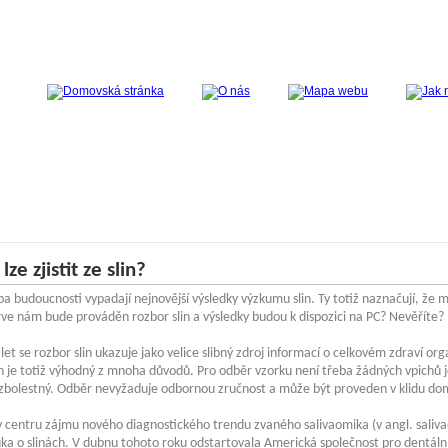
lze zjistit ze slin?
a budoucnosti vypadají nejnovější výsledky výzkumu slin. Ty totiž naznačují, že m
ve nám bude prováděn rozbor slin a výsledky budou k dispozici na PC? Nevěříte?
k let se rozbor slin ukazuje jako velice slibný zdroj informací o celkovém zdraví or
n je totiž výhodný z mnoha důvodů. Pro odběr vzorku není třeba žádných vpichů j
ezbolestný. Odběr nevyžaduje odbornou zručnost a může být proveden v klidu do
 v centru zájmu nového diagnostického trendu zvaného salivaomika (v angl. saliva
ka o slinách. V dubnu tohoto roku odstartovala Americká společnost pro dentáln