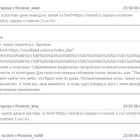
 zapoya v Rostove_ewer
23:58 08.
в ростове цена вывод из запоя <a href=https://vyvod-iz-zapoya-v-rostove-
od-iz-zapoya-v-rostove-2.ru</a> .
or
, топик перепутал. Удалено
href=https://mozillabd.science/index.php?
%D0%93%D0%BB%D1%8F%D0%B4%D0%B8%D1%82%D0%B5%20%D1%81%D0%B5%
%D0%93%D0%BB%D1%8F%D0%B4%D0%B8%D1%82%D0%B5%20%D1%81%D0%B
зни и культуры. Современные видеоигры предлагают игрокам уникальные
мости от категории.Для многочисленных геймеров такие проекты, как "Th
жет найти что-либо, что будет ему по душе. Мультиплеерные игры, такие ка
акомства. К тому же, мир меняется, и игры идут вперед в ногу с этим про
ионными решениями.
 zapoya v Rostove_tesa
23:55 08.
запоя цена в ростове <a href=https://vyvod-iz-zapoya-v-rostove-1.ru/>vyvod-i
rostove-1.ru</a> .
g na dom v Rostove_waMl
23:54 08.