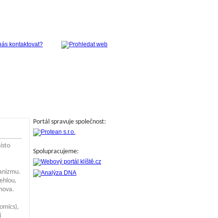
Portál spravuje společnost:
ísto
Spolupracujeme:
ganizmu.
ehlou,
mova.
omics),
í