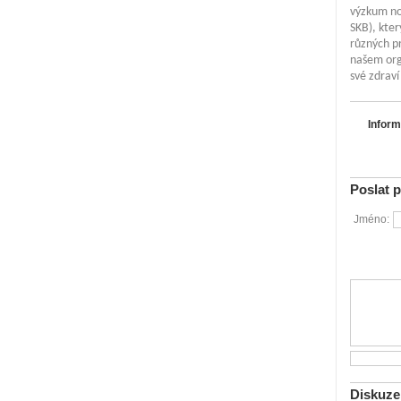
výzkum no
SKB), kter
různých pr
našem org
své zdraví
Inform
Poslat 
Jméno:
Diskuze