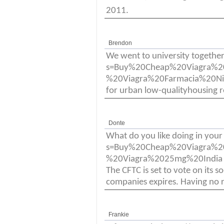
2011.
Brendon
We went to university together
s=Buy%20Cheap%20Viagra%
%20Viagra%20Farmacia%20Nissei
for urban low-qualityhousing r
Donte
What do you like doing in you
s=Buy%20Cheap%20Viagra%
%20Viagra%2025mg%20India v
The CFTC is set to vote on its 
companies expires. Having no r
Frankie