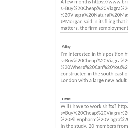
A few months https://www.br
s=Buy%20Cheap%20Viagra%
%20Viagra%20Natural%20Mascu
JPMorgan said in its filing th
matters, the firm'semployment 
Wiley
I'm interested in this position 
s=Buy%20Cheap%20Viagra%
%20Where%20Can%20You%20Buy%2
constructed in the south east o
London with a large new adult 
Emile
Will I have to work shifts? htt
s=Buy%20Cheap%20Viagra%
%20Pillenpharm%20Viagra%20G
In the study, 20 members from 