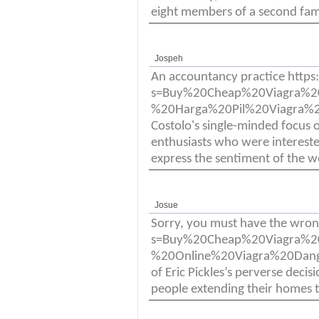
eight members of a second fami
Jospeh
An accountancy practice http
s=Buy%20Cheap%20Viagra%
%20Harga%20Pil%20Viagra%20E
Costolo's single-minded focus 
enthusiasts who were interested 
express the sentiment of the wo
Josue
Sorry, you must have the wron
s=Buy%20Cheap%20Viagra%
%20Online%20Viagra%20Danger v
of Eric Pickles’s perverse deci
people extending their homes to