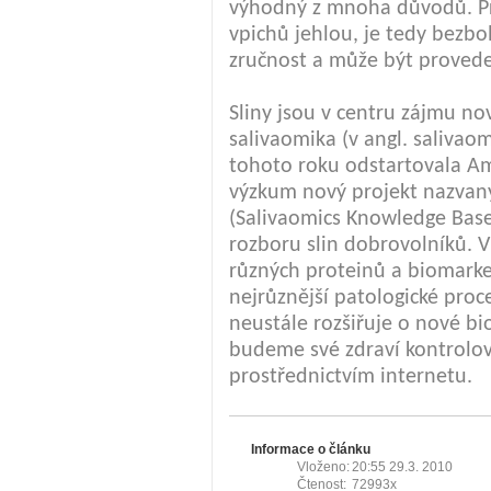
výhodný z mnoha důvodů. Pr
vpichů jehlou, je tedy bezb
zručnost a může být proved
Sliny jsou v centru zájmu n
salivaomika (v angl. salivao
tohoto roku odstartovala Am
výzkum nový projekt nazvan
(Salivaomics Knowledge Base
rozboru slin dobrovolníků. V
různých proteinů a biomarke
nejrůznější patologické pro
neustále rozšiřuje o nové bi
budeme své zdraví kontrolov
prostřednictvím internetu.
Informace o článku
Vloženo:
20:55 29.3. 2010
Čtenost:
72993x