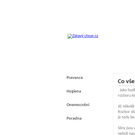
Prevence
Co vše 
Jako hudb
Hygiena
rozboru kr
Onemocnění
Již několi
Rozbor sli
je tedy b
Poradna
Sliny jsou
neboli nau