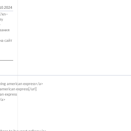
10.2024
/xn--
ту
>
азания
на сайт
ying american express</a>
american express[/url]
an express
</a>