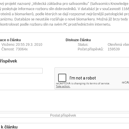
vý projekt nazvaný „Vědecká základna pro salivaomiku“ (Salivaomics Knowledge
ý poskytuje informace rozboru slin dobrovolníků. V databázi je v současnosti 116
oteinů a biomarkerů, podle kterých se dají rozpoznat nejrůznější patologické pr
anizmu. Databáze se neustále rozšiřuje o nové biomarkery. Možná již brzy ted
 kontrolovat podle rozboru slin na svém PC prostřednictvím internetu.
ace o článku
Diskuze článku
Vloženo:
20:55 29.3. 2010
Status:
Otevřená vš
Čtenost:
73064x
Počet příspěvků:
159539
příspěvek
 k článku