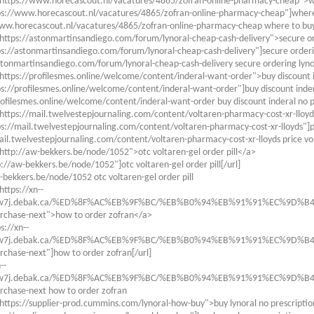
"https://www.horecascout.nl/vacatures/4865/zofran-online-pharmacy-cheap">w
ps://www.horecascout.nl/vacatures/4865/zofran-online-pharmacy-cheap"]where 
www.horecascout.nl/vacatures/4865/zofran-online-pharmacy-cheap where to buy
https://astonmartinsandiego.com/forum/lynoral-cheap-cash-delivery">secure or
ps://astonmartinsandiego.com/forum/lynoral-cheap-cash-delivery"]secure orderin
stonmartinsandiego.com/forum/lynoral-cheap-cash-delivery secure ordering lyno
https://profilesmes.online/welcome/content/inderal-want-order">buy discount i
ps://profilesmes.online/welcome/content/inderal-want-order"]buy discount indera
rofilesmes.online/welcome/content/inderal-want-order buy discount inderal no p
https://mail.twelvestepjournaling.com/content/voltaren-pharmacy-cost-xr-lloyd
ps://mail.twelvestepjournaling.com/content/voltaren-pharmacy-cost-xr-lloyds"]pr
ail.twelvestepjournaling.com/content/voltaren-pharmacy-cost-xr-lloyds price vo
http://aw-bekkers.be/node/1052">otc voltaren-gel order pill</a>
p://aw-bekkers.be/node/1052"]otc voltaren-gel order pill[/url]
-bekkers.be/node/1052 otc voltaren-gel order pill
https://xn--
mw7j.debak.ca/%ED%8F%AC%EB%9F%BC/%EB%B0%94%EB%91%91%EC%9D
rchase-next">how to order zofran</a>
s://xn--
mw7j.debak.ca/%ED%8F%AC%EB%9F%BC/%EB%B0%94%EB%91%91%EC%9D
chase-next"]how to order zofran[/url]
--
mw7j.debak.ca/%ED%8F%AC%EB%9F%BC/%EB%B0%94%EB%91%91%EC%9D
rchase-next how to order zofran
https://supplier-prod.cummins.com/lynoral-how-buy">buy lynoral no prescripti