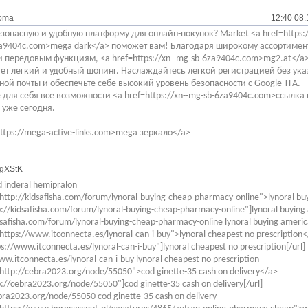
oma
12:40 08.
зопасную и удобную платформу для онлайн-покупок? Market <a href=https:/
a9404c.com>mega dark</a> поможет вам! Благодаря широкому ассортимен
и передовым функциям, <a href=https://xn--mg-sb-6za9404c.com>mg2.at</a
ет легкий и удобный шопинг. Наслаждайтесь легкой регистрацией без ук
ной почты и обеспечьте себе высокий уровень безопасности с Google TFA.
 для себя все возможности <a href=https://xn--mg-sb-6za9404c.com>ссылка 
 уже сегодня.
https://mega-active-links.com>mega зеркало</a>
gXStK
 inderal hemipralon
http://kidsafisha.com/forum/lynoral-buying-cheap-pharmacy-online">lynoral bu
p://kidsafisha.com/forum/lynoral-buying-cheap-pharmacy-online"]lynoral buying 
dsafisha.com/forum/lynoral-buying-cheap-pharmacy-online lynoral buying americ
https://www.itconnecta.es/lynoral-can-i-buy">lynoral cheapest no prescription
ps://www.itconnecta.es/lynoral-can-i-buy"]lynoral cheapest no prescription[/url]
ww.itconnecta.es/lynoral-can-i-buy lynoral cheapest no prescription
http://cebra2023.org/node/55050">cod ginette-35 cash on delivery</a>
p://cebra2023.org/node/55050"]cod ginette-35 cash on delivery[/url]
bra2023.org/node/55050 cod ginette-35 cash on delivery