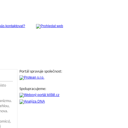
Portál spravuje společnost:
ísto
Spolupracujeme:
ganizmu.
ehlou,
mova.
omics),
í