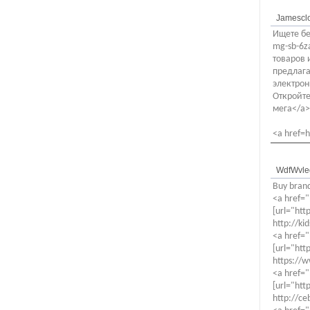
Jamescl
Ищете бе
mg-sb-6z
товаров 
предлага
электрон
Откройте
мега</a>
<a href=
WdfWvle
Buy brand
<a href="
[url="htt
http://ki
<a href="
[url="htt
https://w
<a href="
[url="htt
http://ce