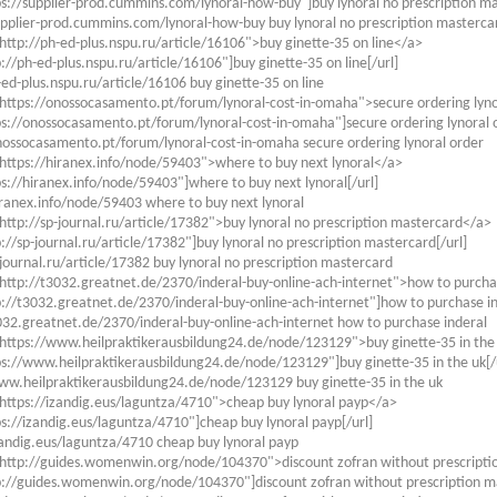
ps://supplier-prod.cummins.com/lynoral-how-buy"]buy lynoral no prescription ma
upplier-prod.cummins.com/lynoral-how-buy buy lynoral no prescription masterca
http://ph-ed-plus.nspu.ru/article/16106">buy ginette-35 on line</a>
p://ph-ed-plus.nspu.ru/article/16106"]buy ginette-35 on line[/url]
-ed-plus.nspu.ru/article/16106 buy ginette-35 on line
https://onossocasamento.pt/forum/lynoral-cost-in-omaha">secure ordering lyn
ps://onossocasamento.pt/forum/lynoral-cost-in-omaha"]secure ordering lynoral o
nossocasamento.pt/forum/lynoral-cost-in-omaha secure ordering lynoral order
https://hiranex.info/node/59403">where to buy next lynoral</a>
ps://hiranex.info/node/59403"]where to buy next lynoral[/url]
iranex.info/node/59403 where to buy next lynoral
http://sp-journal.ru/article/17382">buy lynoral no prescription mastercard</a>
p://sp-journal.ru/article/17382"]buy lynoral no prescription mastercard[/url]
-journal.ru/article/17382 buy lynoral no prescription mastercard
http://t3032.greatnet.de/2370/inderal-buy-online-ach-internet">how to purcha
p://t3032.greatnet.de/2370/inderal-buy-online-ach-internet"]how to purchase in
032.greatnet.de/2370/inderal-buy-online-ach-internet how to purchase inderal
https://www.heilpraktikerausbildung24.de/node/123129">buy ginette-35 in the
ps://www.heilpraktikerausbildung24.de/node/123129"]buy ginette-35 in the uk[/
ww.heilpraktikerausbildung24.de/node/123129 buy ginette-35 in the uk
https://izandig.eus/laguntza/4710">cheap buy lynoral payp</a>
ps://izandig.eus/laguntza/4710"]cheap buy lynoral payp[/url]
zandig.eus/laguntza/4710 cheap buy lynoral payp
"http://guides.womenwin.org/node/104370">discount zofran without prescript
p://guides.womenwin.org/node/104370"]discount zofran without prescription ma