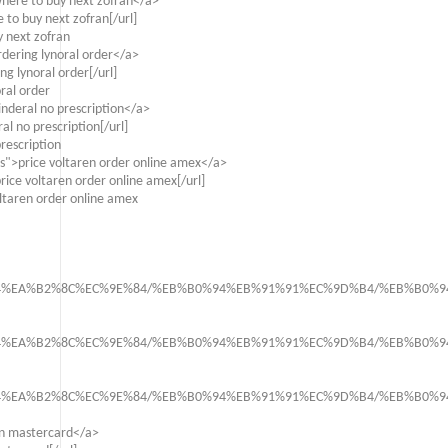
here to buy next zofran</a>
to buy next zofran[/url]
 next zofran
dering lynoral order</a>
g lynoral order[/url]
ral order
nderal no prescription</a>
l no prescription[/url]
rescription
s">price voltaren order online amex</a>
ice voltaren order online amex[/url]
ltaren order online amex
%B4%EA%B2%8C%EC%9E%84/%EB%B0%94%EB%91%91%EC%9D%B4/%EB%B0%
%B4%EA%B2%8C%EC%9E%84/%EB%B0%94%EB%91%91%EC%9D%B4/%EB%B0%
%B4%EA%B2%8C%EC%9E%84/%EB%B0%94%EB%91%91%EC%9D%B4/%EB%B0%
on mastercard</a>