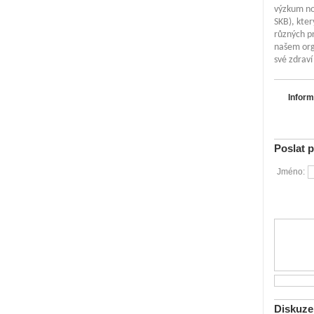
výzkum no
SKB), kter
různých pr
našem org
své zdraví
Inform
Poslat 
Jméno:
Diskuze