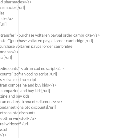
nsed pharmacies</a>
harmacies[/url]
ies
heck</a>
url]
-transfer">purchase voltaren paypal order cambridge</a>
sfer"]purchase voltaren paypal order cambridge[/url]
purchase voltaren paypal order cambridge
n omaha</a>
a[/url]
discounts">zofran cod no script</a>
unts"]zofran cod no script[/url]
zofran cod no script
fran compazine and buy kids</a>
compazine and buy kids[/url]
ine and buy kids
ofran ondansetrona otc discounts</a>
 ondansetrona otc discounts[/url]
setrona otc discounts
eptfrei wirkstoff</a>
i wirkstoff[/url]
stoff
</a>