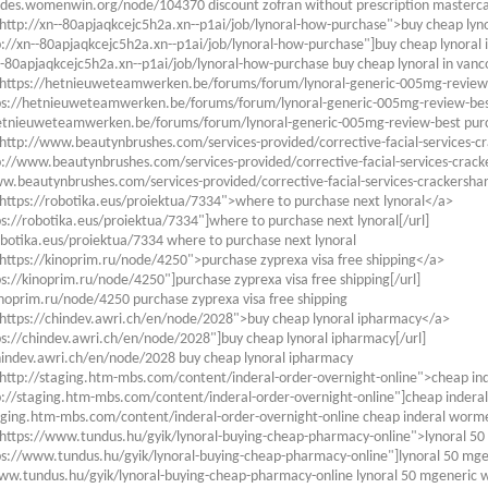
ides.womenwin.org/node/104370 discount zofran without prescription masterc
http://xn--80apjaqkcejc5h2a.xn--p1ai/job/lynoral-how-purchase">buy cheap lyn
p://xn--80apjaqkcejc5h2a.xn--p1ai/job/lynoral-how-purchase"]buy cheap lynoral i
--80apjaqkcejc5h2a.xn--p1ai/job/lynoral-how-purchase buy cheap lynoral in van
"https://hetnieuweteamwerken.be/forums/forum/lynoral-generic-005mg-review
ps://hetnieuweteamwerken.be/forums/forum/lynoral-generic-005mg-review-best
hetnieuweteamwerken.be/forums/forum/lynoral-generic-005mg-review-best purc
http://www.beautynbrushes.com/services-provided/corrective-facial-services-cr
p://www.beautynbrushes.com/services-provided/corrective-facial-services-cracker
w.beautynbrushes.com/services-provided/corrective-facial-services-crackershard
https://robotika.eus/proiektua/7334">where to purchase next lynoral</a>
ps://robotika.eus/proiektua/7334"]where to purchase next lynoral[/url]
obotika.eus/proiektua/7334 where to purchase next lynoral
https://kinoprim.ru/node/4250">purchase zyprexa visa free shipping</a>
ps://kinoprim.ru/node/4250"]purchase zyprexa visa free shipping[/url]
inoprim.ru/node/4250 purchase zyprexa visa free shipping
https://chindev.awri.ch/en/node/2028">buy cheap lynoral ipharmacy</a>
ps://chindev.awri.ch/en/node/2028"]buy cheap lynoral ipharmacy[/url]
hindev.awri.ch/en/node/2028 buy cheap lynoral ipharmacy
http://staging.htm-mbs.com/content/inderal-order-overnight-online">cheap i
p://staging.htm-mbs.com/content/inderal-order-overnight-online"]cheap indera
aging.htm-mbs.com/content/inderal-order-overnight-online cheap inderal worm
https://www.tundus.hu/gyik/lynoral-buying-cheap-pharmacy-online">lynoral 50
ps://www.tundus.hu/gyik/lynoral-buying-cheap-pharmacy-online"]lynoral 50 mgene
ww.tundus.hu/gyik/lynoral-buying-cheap-pharmacy-online lynoral 50 mgeneric w