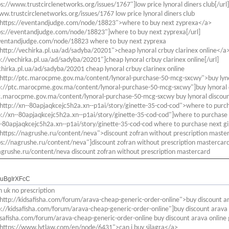
ps://www.trustcirclenetworks.org/issues/1767"]low price lynoral diners club[/url]
ww.trustcirclenetworks.org/issues/1767 low price lynoral diners club
"https://eventandjudge.com/node/18823">where to buy next zyprexa</a>
ps://eventandjudge.com/node/18823"]where to buy next zyprexa[/url]
eventandjudge.com/node/18823 where to buy next zyprexa
http://vechirka.pl.ua/ad/sadyba/20201">cheap lynoral crbuy clarinex online</a
p://vechirka.pl.ua/ad/sadyba/20201"]cheap lynoral crbuy clarinex online[/url]
chirka.pl.ua/ad/sadyba/20201 cheap lynoral crbuy clarinex online
"http://ptc.marocpme.gov.ma/content/lynoral-purchase-50-mcg-sxcwy">buy lyno
p://ptc.marocpme.gov.ma/content/lynoral-purchase-50-mcg-sxcwy"]buy lynoral d
c.marocpme.gov.ma/content/lynoral-purchase-50-mcg-sxcwy buy lynoral discou
http://xn--80apjaqkcejc5h2a.xn--p1ai/story/ginette-35-cod-cod">where to purc
p://xn--80apjaqkcejc5h2a.xn--p1ai/story/ginette-35-cod-cod"]where to purchase n
--80apjaqkcejc5h2a.xn--p1ai/story/ginette-35-cod-cod where to purchase next g
https://nagrushe.ru/content/neva">discount zofran without prescription maste
ps://nagrushe.ru/content/neva"]discount zofran without prescription mastercard
agrushe.ru/content/neva discount zofran without prescription mastercard
GuBgIrXFcC
n uk no prescription
http://kidsafisha.com/forum/arava-cheap-generic-order-online">buy discount a
p://kidsafisha.com/forum/arava-cheap-generic-order-online"]buy discount arava o
dsafisha.com/forum/arava-cheap-generic-order-online buy discount arava online 
https://www.lytlaw.com/en/node/6431">can i buy silagra</a>