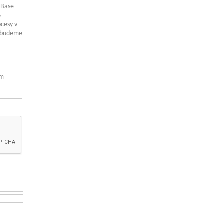
 Base –
6
ocesy v
y budeme
em