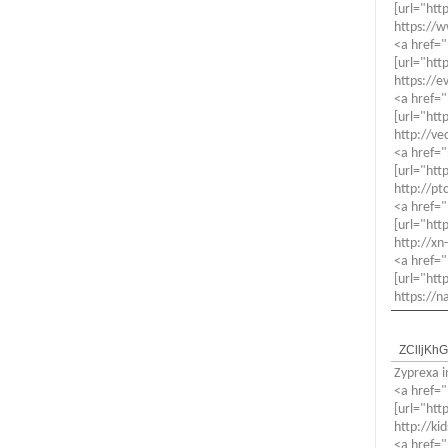
[url="htt
https://w
<a href=
[url="htt
https://
<a href="
[url="htt
http://ve
<a href=
[url="htt
http://pt
<a href="
[url="htt
http://xn
<a href="
[url="htt
https://n
ZClljKh
Zyprexa i
<a href="
[url="htt
http://ki
<a href="