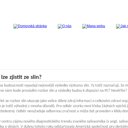
lze zjistit ze slin?
a budoucnosti vypadají nejnovější výsledky výzkumu slin. Ty totiž naznačují, že m
ve nám bude prováděn rozbor slin a výsledky budou k dispozici na PC? Nevěříte?
k let se rozbor slin ukazuje jako velice slibný zdroj informací o celkovém zdraví or
n je totiž výhodný z mnoha důvodů. Pro odběr vzorku není třeba žádných vpichů j
ezbolestný. Odběr nevyžaduje odbornou zručnost a může být proveden v klidu do
 v centru zájmu nového diagnostického trendu zvaného salivaomika (v angl. saliva
ka o slinách. V dubnu tohoto roku odstartovala Americká společnost pro dentáln