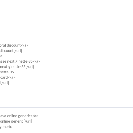
>
ral discount</a>
iscount[/url]
nt
hase next ginette-35</a>
ext ginette-35[/url]
inette-35
rcard</a>
[/url]
rava online generic</a>
nline generic[/url]
generic